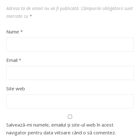
Adresa ta de email nu va fi publicată.
Câmpurile obligatorii sunt
marcate cu
*
Nume
*
Email
*
Site web
Salvează-mi numele, emailul și site-ul web în acest
navigator pentru data viitoare când o să comentez.