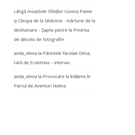
Lângă moaștele Sfinților Cuvioși Paisie
și Cleopa de la Sihăstria - mărturie de la
deshumare - Şapte pietre
la
Privirea
de dincolo de fotografie
anda_elena
la
Părintele Nicolae Dima,
tată de Ecaterina – interviu
anda_elena
la
Provocare la înălțime în
Parcul de Aventuri Nativa