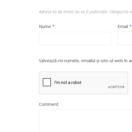
Adresa ta de email nu va fi publicată.
Câmpurile o
Nume
*
Email
*
Salvează-mi numele, emailul și site-ul web în 
Comment