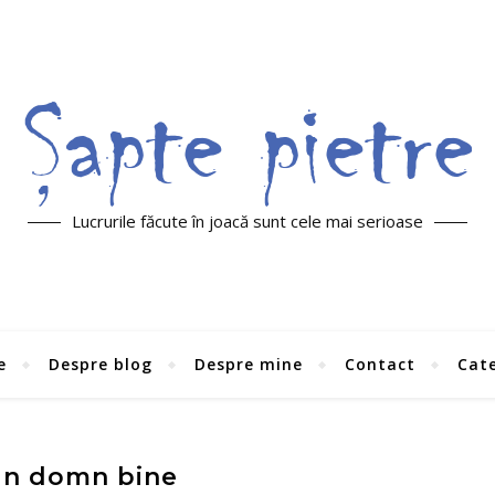
Lucrurile făcute în joacă sunt cele mai serioase
e
Despre blog
Despre mine
Contact
Cate
un domn bine