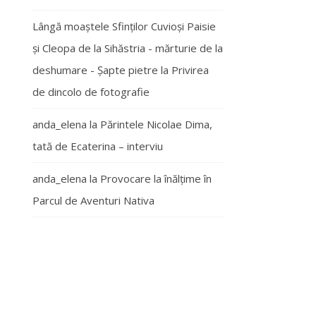
Lângă moaștele Sfinților Cuvioși Paisie
și Cleopa de la Sihăstria - mărturie de la
deshumare - Şapte pietre
la
Privirea
de dincolo de fotografie
anda_elena
la
Părintele Nicolae Dima,
tată de Ecaterina – interviu
anda_elena
la
Provocare la înălțime în
Parcul de Aventuri Nativa