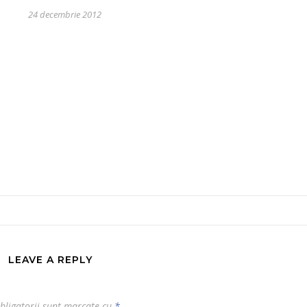
24 decembrie 2012
LEAVE A REPLY
bligatorii sunt marcate cu
*