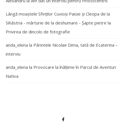
Alexandru
la
Am dat un interviu pentru Hristocentric
Lângă moaștele Sfinților Cuvioși Paisie și Cleopa de la
Sihăstria - mărturie de la deshumare - Şapte pietre
la
Privirea de dincolo de fotografie
anda_elena
la
Părintele Nicolae Dima, tată de Ecaterina –
interviu
anda_elena
la
Provocare la înălțime în Parcul de Aventuri
Nativa