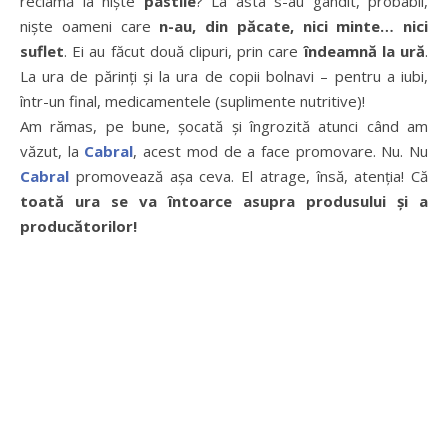
reclamă la nişte
pastile
? La asta s-au gândit, probabil,
nişte oameni care
n-au, din păcate, nici minte… nici
suflet
. Ei au făcut două clipuri, prin care
îndeamnă la ură
.
La ura de părinţi şi la ura de copii bolnavi – pentru a iubi,
într-un final, medicamentele (suplimente nutritive)!
Am rămas, pe bune, şocată şi îngrozită atunci când am
văzut, la
Cabral
, acest mod de a face promovare. Nu. Nu
Cabral
promovează aşa ceva. El atrage, însă, atenţia! Că
toată ura se va întoarce asupra produsului şi a
producătorilor!