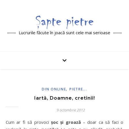
Lucrurile făcute în joacă sunt cele mai serioase
,
DIN ONLINE
PIETRE...
Iartă, Doamne, cretinii!
9 octombrie 2012
Cum ar fi să provoci
şoc şi groază
– doar ca să faci o